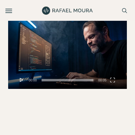
Skip
Menu
e
to
se
u
main
Tocador
content
de
vídeo
00:00
00:05