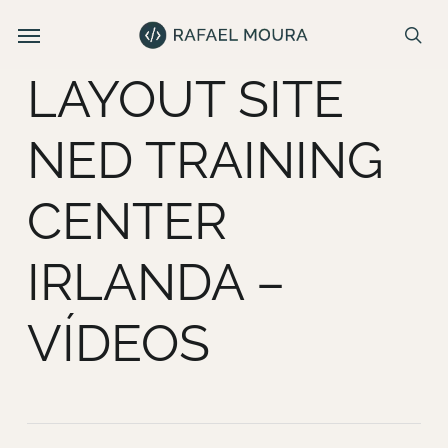
Skip
Menu
e
to
se
u
main
LAYOUT SITE
content
NED TRAINING
CENTER
IRLANDA –
VÍDEOS