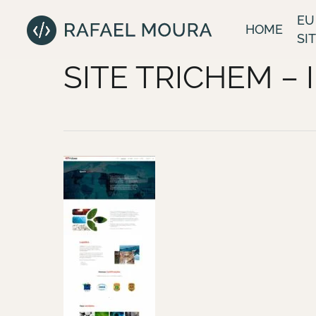
Skip
EU
to
HOME
SIT
main
SITE TRICHEM –
content