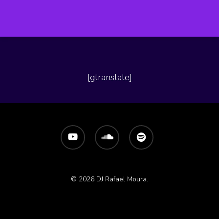
[gtranslate]
youtube
soundcloud
spotify
© 2026 DJ Rafael Moura.